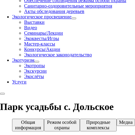
Обеспечение соблюдения режима особой охраны
Санитарно-оздоровительные мероприятия
Акты обследования деревьев
Экологическое просвещение
Выставки
Видео
Семинары/Лекции
Экоквесты/Игры
Мастер-классы
Конкурсы/Акции
Экологическое законодательство
Экотуризм
Экотропы
Экскурсии
Экослёты
Услуги
Парк усадьбы с. Дольское
Общая
Режим особой
Природные
Медиа
информация
охраны
комплексы