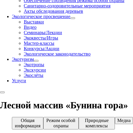
Обеспечение соблюдения режима особой охраны
Санитарно-оздоровительные мероприятия
Акты обследования деревьев
Экологическое просвещение
Выставки
Видео
Семинары/Лекции
Экоквесты/Игры
Мастер-классы
Конкурсы/Акции
Экологическое законодательство
Экотуризм
Экотропы
Экскурсии
Экослёты
Услуги
Лесной массив «Бунина гора»
Общая
Режим особой
Природные
Медиа
информация
охраны
комплексы