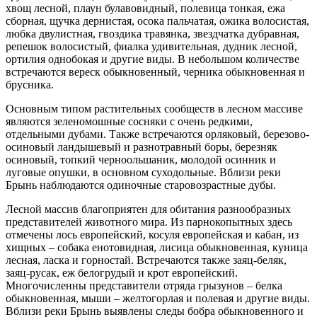
хвощ лесной, плаун булавовидный, полевица тонкая, ежа
сборная, щучка дернистая, осока пальчатая, ожика волосистая,
любка двулистная, гвоздика травянка, звездчатка дубравная,
репешок волосистый, фиалка удивительная, дудник лесной,
ортилия однобокая и другие виды. В небольшом количестве
встречаются вереск обыкновенный, черника обыкновенная и
брусника.
Основным типом растительных сообществ в лесном массиве
являются зеленомошные сосняки с очень редкими,
отдельными дубами. Также встречаются орляковый, березово-
осиновый ландышевый и разнотравный боры, березняк
осиновый, топкий черноольшаник, молодой осинник и
луговые опушки, в основном суходольные. Вблизи реки
Брынь наблюдаются одиночные старовозрастные дубы.
Лесной массив благоприятен для обитания разнообразных
представителей животного мира. Из парнокопытных здесь
отмечены лось европейский, косуля европейская и кабан, из
хищных – собака енотовидная, лисица обыкновенная, куница
лесная, ласка и горностай. Встречаются также заяц-беляк,
заяц-русак, еж белогрудый и крот европейский.
Многочисленны представители отряда грызунов – белка
обыкновенная, мыши – желтогорлая и полевая и другие виды.
Вблизи реки Брынь выявлены следы бобра обыкновенного и