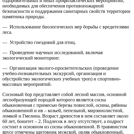
оздоровительных и иных профилактических мероприятий,
необходимых для обеспечения противопожарной
безопасности и поддержания санитарных свойств территории
памятника природы.
— Использование биологических мер борьбы с вредителями
леса.
— Устройство гнездовий для птиц.
— Проведение научных исследований, включая
экологический мониторинг.
— Организация эколого-просветительских (проведение
учебно-познавательных экскурсий, организация и
обустройство экологических учебных троп) и спортивно-
массовых мероприятий.
Сосновый бор представляет собой лесной массив, основной
лесообразующей породой которого является сосна
обыкновенная с примесью березы повислой, осины, рябины
обыкновенной и ив – козьей, пепельной, мирзинолистной,
ломкой и Гмелина. Возраст древостоя в нем составляет около
60 лет, бонитет – 2. Подлесок в лесу отсутствует, а подрост
состоит в основном из сосны обыкновенной. В травянистом
ярусе отмечены щитовник мужской, орляк обыкновенный,