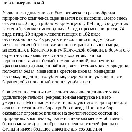
норки американской.
Уровень ландшафтного и биологического разнообразия
природного комплекса оценивается как высокий. Всего здесь
отмечено 22 вида грибов-макромицетов, 194 вида сосудистых
растений, 3 вида земноводных, 3 вида пресмыкающихся, 74
вида птиц, 20 видов млекопитающих и 182 вида
беспозвоночных. Из редких и находящихся под угрозой
исчезновения объектов животного и растительного мира,
занесенных в Красную книгу Калужской области, в бору и его
окрестностях выявлены синица хохлатая, гаичка
черноголовая, аист белый, шмель моховой, шашечница
красная или дидима, лишайница четырехточечная, медведица
полосатая белая, медведица крестовниковая, медведица-
госпожа, пяденица голубичная, эверсманния украшенная и
баранец обыкновенный или плаун-баранец.
Современное состояние лесного массива оценивается как
удовлетворительное, рекреационная нагрузка на него –
умеренная. Местные жители используют его территорию для
отдыха и сезонного сбора грибов и ягод. При этом бор
оказывает огромное влияние на экологическое состояние
природных комплексов, является ценным местом обитания
(произрастания) разнообразных представителей флоры и
фауны и имеет большое значение для сохранения