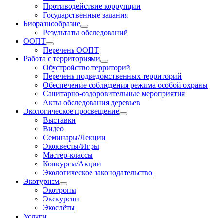
Противодействие коррупции
Государственные задания
Биоразнообразие
Результаты обследований
ООПТ
Перечень ООПТ
Работа с территориями
Обустройство территорий
Перечень подведомственных территорий
Обеспечение соблюдения режима особой охраны
Санитарно-оздоровительные мероприятия
Акты обследования деревьев
Экологическое просвещение
Выставки
Видео
Семинары/Лекции
Экоквесты/Игры
Мастер-классы
Конкурсы/Акции
Экологическое законодательство
Экотуризм
Экотропы
Экскурсии
Экослёты
Услуги