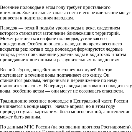
Весеннее половодье в этом году требует пристального
внимания. Значительные запасы снега и его резкое таяние могут
привести к подтоплениям|паводкам.
Паводок — резкий подъём уровня воды в реке, следствием
которого становится затопление близлежащих территорий.
Может развиваться на фоне половодья, усиливая его
последствия. Особенно опасны паводки во время весеннего
вскрытия рек: когда в ходе половодья формируются ледовые
заторы, резко повышающие уровень воды в водотоках и затем
приводящие к внезапным и разрушительным наводнениям.
️Весной лёд под воздействием солнечных лучей быстро
подтаивает, а течение воды подтачивает его снизу. Он
становится рыхлым, непрочным и передвижение по нему
становится опасным. В период паводка рискованно находиться у
воды, особенно детям — они могут не осознавать опасности.
Традиционно весеннее половодье в Центральной части России
начинается в конце марта - начале апреля, но в этом году
природа спутала карты: зима была многоснежной, а потепление
может быть ранним.
По данным МЧС России (на основании прогноза Росгидромета),