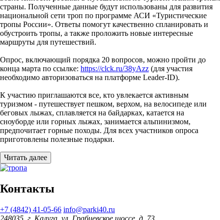
страны. Полученные данные будут использованы для развития
национальной сети троп по программе АСИ «Туристические
тропы России». Ответы помогут качественно спланировать и
обустроить тропы, а также проложить новые интересные
маршруты для путешествий.
Опрос, включающий порядка 20 вопросов, можно пройти до
конца марта по ссылке:
https://clck.ru/38yAzz
(для участия
необходимо авторизоваться на платформе Leader-ID).
К участию приглашаются все, кто увлекается активным
туризмом - путешествует пешком, верхом, на велосипеде или
беговых лыжах, сплавляется на байдарках, катается на
сноуборде или горных лыжах, занимается альпинизмом,
предпочитает горные походы. Для всех участников опроса
приготовлены полезные подарки.
Читать далее
Контакты
+7 (4842) 41-05-66
info@parki40.ru
248035, г. Калуга, ул. Грабцевское шоссе, д. 73