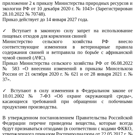
приложение 2 к приказу Министерства природных ресурсов и
экологии РФ от 10 декабря 2020 г. № 1043» (Зарегистрирован
28.10.2022 № 70748).
Приказ действует до 14 января 2027 года.
✓ Вступает в законную силу запрет на использование
пищевых отходов для кормления свиней
Министерство сельского хозяйства РФ внесло
соответствующие изменения в ветеринарные правила
содержания свиней и ветправила по борьбе с африканской
чумой свиней (АЧС).
Приказ Министерства сельского хозяйства РФ от 06.08.2022
№ 583 «О внесении изменений в приказы Минсельхоза
России от 21 октября 2020 г. № 621 и от 28 января 2021 г. №
37».
✓ Вступают в силу изменения в Федеральном законе от
10.01.2002 № 7-ФЗ «Об охране окружающей среды»,
касающиеся требований при обращении с побочными
продуктами производства.
В утвержденном постановлением Правительства Российской
Федерации перечне приведены вещества, которые всегда
будут признаваться отходами (в соответствии с кодами ФККО,
утвержденного приказом Росприроднадзора от 22.05.2017 г. №