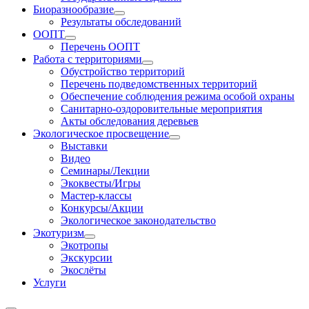
Биоразнообразие
Результаты обследований
ООПТ
Перечень ООПТ
Работа с территориями
Обустройство территорий
Перечень подведомственных территорий
Обеспечение соблюдения режима особой охраны
Санитарно-оздоровительные мероприятия
Акты обследования деревьев
Экологическое просвещение
Выставки
Видео
Семинары/Лекции
Экоквесты/Игры
Мастер-классы
Конкурсы/Акции
Экологическое законодательство
Экотуризм
Экотропы
Экскурсии
Экослёты
Услуги