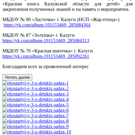
«Красная книга Калужской области для детей» для
закрепления полученных знаний и на память о мероприятии.
МБДОУ № 90 «Ласточка» г. Калуги (НСП «Жар-птица»)
https://vk.com/album-191153469_285084364
МБДОУ № 87 «Золушка» г. Калуги
https://vk.com/album-191153469_285084313
МБДОУ № 70 «Красная шапочка» г. Калуги
https://vk.com/album-191153469_285092261
Благодарим всех за проявленный интерес
Читать далее