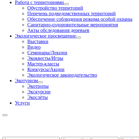
Работа с территориями
Обустройство территорий
Перечень подведомственных территорий
Обеспечение соблюдения режима особой охраны
Санитарно-оздоровительные мероприятия
Акты обследования деревьев
Экологическое просвещение
Выставки
Видео
Семинары/Лекции
Экоквесты/Игры
Мастер-классы
Конкурсы/Акции
Экологическое законодательство
Экотуризм
Экотропы
Экскурсии
Экослёты
Услуги