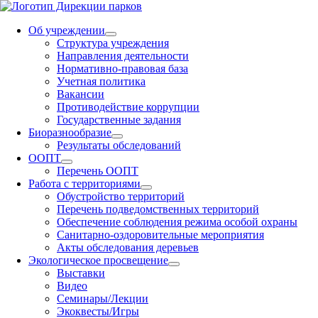
Об учреждении
Структура учреждения
Направления деятельности
Нормативно-правовая база
Учетная политика
Вакансии
Противодействие коррупции
Государственные задания
Биоразнообразие
Результаты обследований
ООПТ
Перечень ООПТ
Работа с территориями
Обустройство территорий
Перечень подведомственных территорий
Обеспечение соблюдения режима особой охраны
Санитарно-оздоровительные мероприятия
Акты обследования деревьев
Экологическое просвещение
Выставки
Видео
Семинары/Лекции
Экоквесты/Игры