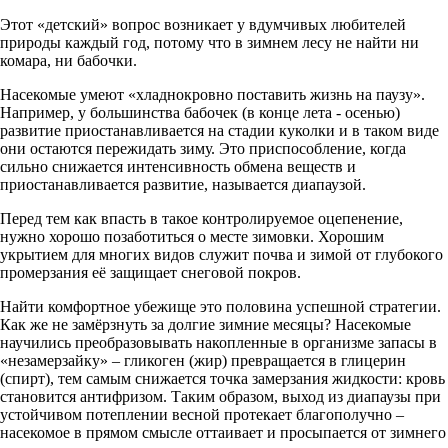
Этот «детский» вопрос возникает у вдумчивых любителей
природы каждый год, потому что в зимнем лесу не найти ни
комара, ни бабочки.
Насекомые умеют «хладнокровно поставить жизнь на паузу».
Например, у большинства бабочек (в конце лета - осенью)
развитие приостанавливается на стадии куколки и в таком виде
они остаются пережидать зиму. Это приспособление, когда
сильно снижается интенсивность обмена веществ и
приостанавливается развитие, называется диапаузой.
Перед тем как впасть в такое контролируемое оцепенение,
нужно хорошо позаботиться о месте зимовки. Хорошим
укрытием для многих видов служит почва и зимой от глубокого
промерзания её защищает снеговой покров.
Найти комфортное убежище это половина успешной стратегии.
Как же не замёрзнуть за долгие зимние месяцы? Насекомые
научились преобразовывать накопленные в организме запасы в
«незамерзайку» – гликоген (жир) превращается в глицерин
(спирт), тем самым снижается точка замерзания жидкости: кровь
становится антифризом. Таким образом, выход из диапаузы при
устойчивом потеплении весной протекает благополучно –
насекомое в прямом смысле оттаивает и просыпается от зимнего